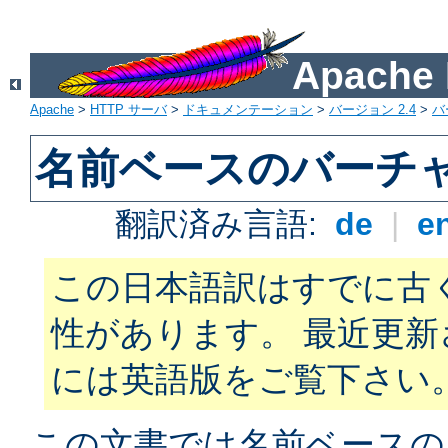
Apach
Apache
>
HTTP サーバ
>
ドキュメンテーション
>
バージョン 2.4
>
バ
名前ベースのバーチ
翻訳済み言語:
de
|
e
この日本語訳はすでに古
性があります。 最近更
には英語版をご覧下さい
この文書では名前ベースの